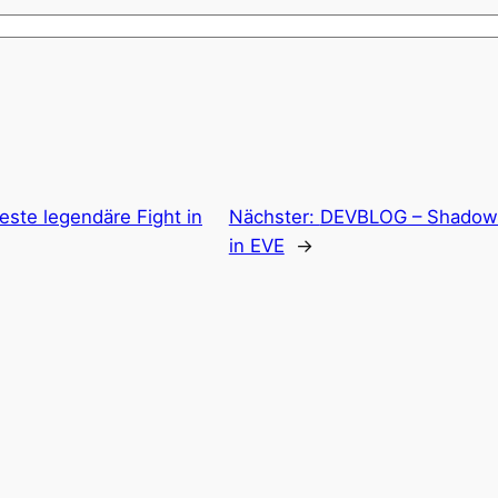
este legendäre Fight in
Nächster:
DEVBLOG – Shadowca
in EVE
→