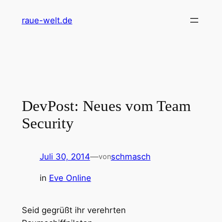
Zum
raue-welt.de
Inhalt
springen
DevPost: Neues vom Team
Security
Juli 30, 2014
—
schmasch
von
in
Eve Online
Seid gegrüßt ihr verehrten