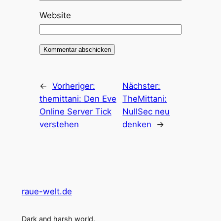
Website
←
Vorheriger:
Nächster:
themittani: Den Eve
TheMittani:
Online Server Tick
NullSec neu
verstehen
denken
→
raue-welt.de
Dark and harsh world.