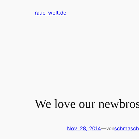
Zum
raue-welt.de
Inhalt
springen
We love our newbro
Nov. 28, 2014
—
schmasch
von