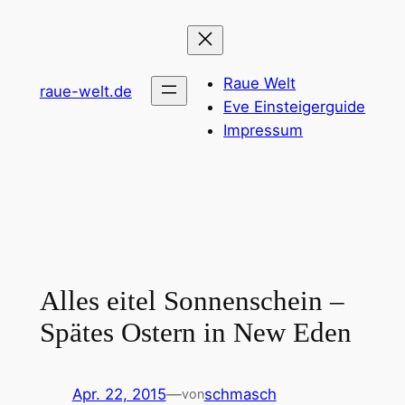
Zum
Inhalt
springen
Raue Welt
raue-welt.de
Eve Einsteigerguide
Impressum
Alles eitel Sonnenschein –
Spätes Ostern in New Eden
Apr. 22, 2015
—
schmasch
von