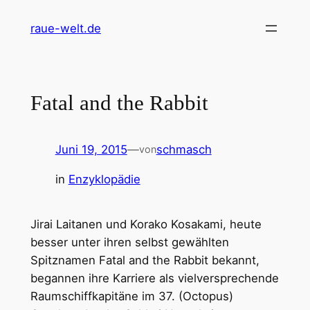
Zum
raue-welt.de
Inhalt
springen
Fatal and the Rabbit
Juni 19, 2015
—
schmasch
von
in
Enzyklopädie
Jirai Laitanen und Korako Kosakami, heute
besser unter ihren selbst gewählten
Spitznamen Fatal and the Rabbit bekannt,
begannen ihre Karriere als vielversprechende
Raumschiffkapitäne im 37. (Octopus)