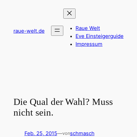
Zum
Inhalt
springen
Raue Welt
raue-welt.de
Eve Einsteigerguide
Impressum
Die Qual der Wahl? Muss
nicht sein.
Feb. 25, 2015
—
schmasch
von