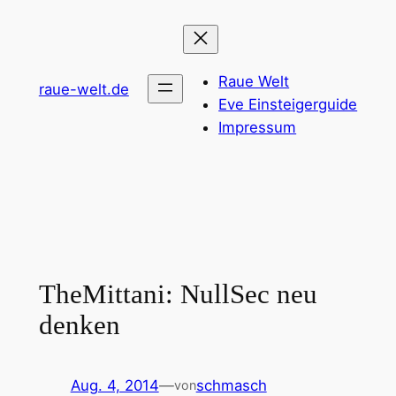
Zum
Inhalt
springen
Raue Welt
raue-welt.de
Eve Einsteigerguide
Impressum
TheMittani: NullSec neu
denken
Aug. 4, 2014
—
schmasch
von