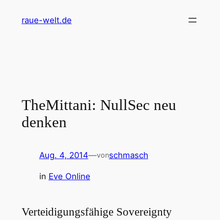
Zum
raue-welt.de
Inhalt
springen
TheMittani: NullSec neu
denken
Aug. 4, 2014
—
schmasch
von
in
Eve Online
Verteidigungsfähige Sovereignty