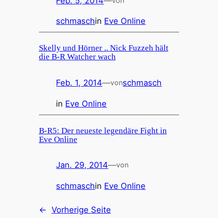
Feb. 5, 2014
—
von
schmasch
in
Eve Online
Skelly und Hörner .. Nick Fuzzeh hält
die B-R Watcher wach
Feb. 1, 2014
—
schmasch
von
in
Eve Online
B-R5: Der neueste legendäre Fight in
Eve Online
Jan. 29, 2014
—
von
schmasch
in
Eve Online
←
Vorherige Seite