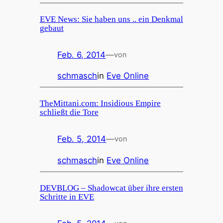
EVE News: Sie haben uns .. ein Denkmal
gebaut
Feb. 6, 2014
—
von
schmasch
in
Eve Online
TheMittani.com: Insidious Empire
schließt die Tore
Feb. 5, 2014
—
von
schmasch
in
Eve Online
DEVBLOG – Shadowcat über ihre ersten
Schritte in EVE