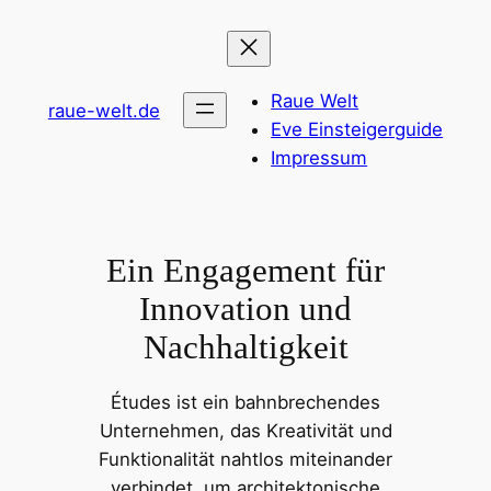
Zum
Inhalt
springen
Raue Welt
raue-welt.de
Eve Einsteigerguide
Impressum
Ein Engagement für
Innovation und
Nachhaltigkeit
Études ist ein bahnbrechendes
Unternehmen, das Kreativität und
Funktionalität nahtlos miteinander
verbindet, um architektonische